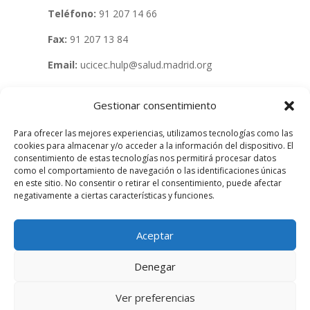
Teléfono:
91 207 14 66
Fax:
91 207 13 84
Email:
ucicec.hulp@salud.madrid.org
Gestionar consentimiento
Coordinación técnica del Ensayo:
Para ofrecer las mejores experiencias, utilizamos tecnologías como las
cookies para almacenar y/o acceder a la información del dispositivo. El
Dr. Antonio J Carcas Sansuán
consentimiento de estas tecnologías nos permitirá procesar datos
como el comportamiento de navegación o las identificaciones únicas
Subcoordinador del proyecto
en este sitio. No consentir o retirar el consentimiento, puede afectar
negativamente a ciertas características y funciones.
Dr. Alberto Borobia
Gestor del proyecto
Aceptar
Rocío Prieto
Denegar
Ver preferencias
Aviso Legal
Política de Privacidad