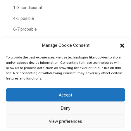
1-3 condicional
4-5 posible
6-7 probable
8 definida
Manage Cookie Consent
To provide the best experiences, we use technologies like cookies to store
Utilizar algoritmo de causalidad del
and/or access device information. Consenting to these technologies will
allow us to process data such as browsing behavior or unique IDs on this
SEFV
site. Not consenting or withdrawing consent, may adversely affect certain
features and functions.
Accept
Deny
View preferences
Política de privacidad
Política de cookies