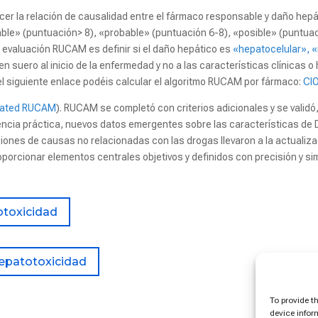
r la relación de causalidad entre el fármaco responsable y daño hepá
able» (puntuación> 8), «probable» (puntuación 6-8), «posible» (puntua
la evaluación RUCAM es definir si el daño hepático es
«hepatocelular», «
n suero al inicio de la enfermedad y no a las características clínicas o
 el siguiente enlace podéis calcular el algoritmo RUCAM por fármaco:
CI
ated RUCAM
). RUCAM se completó con criterios adicionales y se validó
encia práctica, nuevos datos emergentes sobre las características de D
ones de causas no relacionadas con las drogas llevaron a la actualizac
oporcionar elementos centrales objetivos y definidos con precisión y si
otoxicidad
hepatotoxicidad
To provide t
device infor