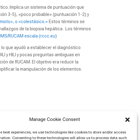
tico. Implica un sistema de puntuación que
ción 3-5), «poco probable» (puntuación 1-2) y
mixto», o «colestásico.»
Estos términos se
 hallazgos de la biopsia hepática . Los términos
OMS/RUCAM escala (rccc.eu)
, lo que ayudó a establecer el diagnóstico
ILI y HILI y pocas preguntas ambiguas en
ión de RUCAM. El objetivo era reducir la
mplificar la manipulación de los elementos.
Manage Cookie Consent
he best experiences, we use technologies like cookies to store and/or access
mation. Consenting to these technologies will allow us to process data such